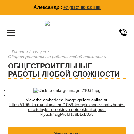
Александр :
+7 (932) 60-02-888
Главная
/
Услуги
/
Общестроительные работы любой сложности
ОБЩЕСТРОИТЕЛЬНЫЕ
РАБОТЫ ЛЮБОЙ СЛОЖНОСТИ
View the embedded image gallery online at:
https://196uks.ru/uslugi/item/1059-kompleksnoe-snabzhenie-
stroitelnykh-ob-ektov-spetstekhnikoj-pod-
klyuch#sigProId1c8b1cb8a8
Узнать цену