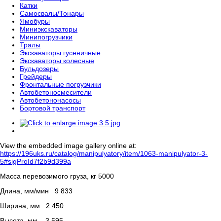
Катки
Самосвалы/Тонары
Ямобуры
Миниэкскаваторы
Минипогрузчики
Тралы
Экскаваторы гусеничные
Экскаваторы колесные
Бульдозеры
Грейдеры
Фронтальные погрузчики
Автобетоносмесители
Автобетононасосы
Бортовой транспорт
View the embedded image gallery online at:
https://196uks.ru/catalog/manipulyatory/item/1063-manipulyator-3-
5#sigProId7f2b9d399a
Масса перевозимого груза, кг 5000
Длина, мм/мин 9 833
Ширина, мм 2 450
Высота, мм 3 595