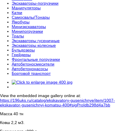
Экскаваторы-погрузчики
Манипуляторы
Катки
Самосвалы/Тонары
Ямобуры
Миниэкскаваторы
Минипогрузчики
Тралы
Экскаваторы гусеничные
Экскаваторы колесные
Бульдозеры
Грейдеры
Фронтальные погрузчики
Автобетоносмесители
Автобетононасосы
Бортовой транспорт
View the embedded image gallery online at:
https://196uks.ru/catalog/ekskavatory-gusenichnye/item/1007-
ekskavator-gusenichnyj-komatsu-400#sigProIdb298d4a7bb
Масса 40 тн
Ковш 2,2 м3.